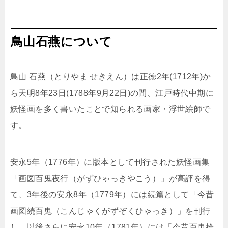
鳥山石燕
について
鳥山 石燕（とりやま せきえん）は正徳2年(1712年)か
ら天明8年23日(1788年9月22日)の間、江戸時代中期に
妖怪画を多く書いたことで知られる画家・浮世絵師で
す。
安永5年（1776年）に版本として刊行された妖怪画集
「画図百鬼夜行（がずひゃっきやこう）」
が高評を得
て、3年後の安永8年（1779年）には続篇として「今昔
画図続百鬼（こんじゃくがずぞくひゃっき）」
を刊行
し、以後さらに安永10年（1781年
）には「今昔百鬼拾