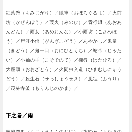
紅葉狩
（もみじがり）／朧車（おぼろぐるま）／火前
坊（かぜんぼう）／蓑火（みのび）／青行燈（あおあ
んどん）／雨女（あめおんな）／小雨坊（こさめぼ
う）／岸涯小僧（がんぎこぞう）／あやかし／鬼童
（きどう）／鬼一口（おにひとくち）／蛇帯（じゃた
い）／小袖の手（こそでのて）／機尋（はたひろ）／
大座頭（おおざとう）／火間虫入道（ひまむしにゅう
どう）／殺生石（せっしょうせき）／風狸（ふうり）
／茂林寺釜（もりんじのかま）／
下之巻／雨
羅城門鬼
（らじょうもんのおに）／夜啼石（よなきの