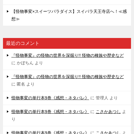
【怪物事変×スイーツパラダイス】スイパラ天王寺店へ！≪感
想≫
最近のコメント
『怪物事変』の怪物の世界を深掘り!! 怪物の種族や歴史など
に
かぼちん
より
『怪物事変』の怪物の世界を深掘り!! 怪物の種族や歴史など
に
匿名
より
怪物事変の単行本9巻《感想・ネタバレ》
に
管理人
より
怪物事変の単行本9巻《感想・ネタバレ》
に
こさかあつし
よ
り
怪物事変の単行本9巻《感想・ネタバレ》
に
こさかあつし
よ