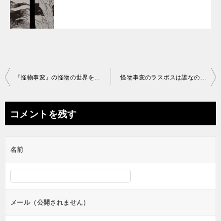
投
『怪物事変』の怪物の世界を深掘り!! 怪物の種族や歴史など
怪物事変のラスボスは誰なのか!? 今
稿
ナ
コメントを残す
ビ
ゲ
名前
ー
シ
ョ
ン
メール（公開されません）