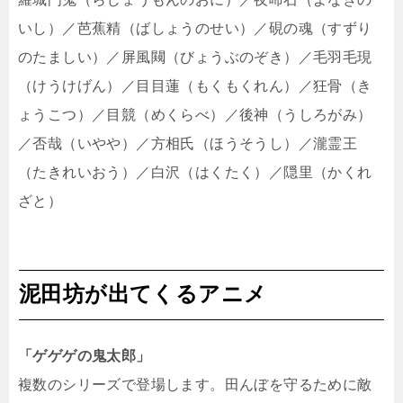
いし）／芭蕉精（ばしょうのせい）／硯の魂（すずり
のたましい）／屏風闚（びょうぶのぞき）／毛羽毛現
（けうけげん）／目目蓮（もくもくれん）／狂骨（き
ょうこつ）／目競（めくらべ）／後神（うしろがみ）
／否哉（いやや）／方相氏（ほうそうし）／瀧霊王
（たきれいおう）／白沢（はくたく）／隠里（かくれ
ざと）
泥田坊が出てくるアニメ
「ゲゲゲの鬼太郎」
複数のシリーズで登場します。田んぼを守るために敵