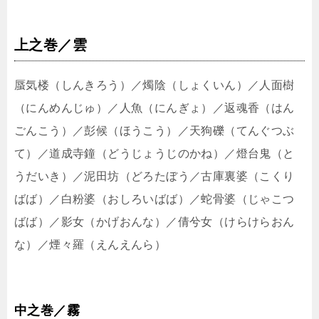
上之巻／雲
蜃気楼（しんきろう）／燭陰（しょくいん）／人面樹
（にんめんじゅ）／人魚（にんぎょ）／返魂香（はん
ごんこう）／彭候（ほうこう）／天狗礫（てんぐつぶ
て）／道成寺鐘（どうじょうじのかね）／燈台鬼
（と
うだいき）／泥田坊
（どろたぼう／
古庫裏婆
（こくり
ばば）／
白粉婆
（おしろいばば）／
蛇骨婆
（じゃこつ
ばば）／影女（かげおんな）／
倩兮女（けらけらおん
な）／
煙々羅
（えんえんら）
中之巻／霧