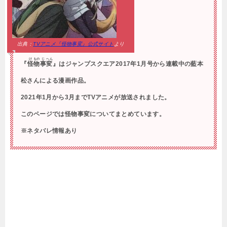
出典：
TVアニメ『怪物事変』公式サイト
より
け
もの
じ
へん
『
怪
物
事
変
』はジャンプスクエア2017年1月号から連載中の藍本
松さんによる漫画作品。
2021年1月から3月までTVアニメが放送されました。
このページでは怪物事変についてまとめています。
※ネタバレ情報あり