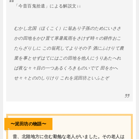
「今昔百鬼拾遺」による解説文↓↓
むかし北国（ほくこく）に翁あり子孫のためにいささ
かの田地をかひ置て寒暑風雨をさけず時々の耕作おこ
たらざりしに この翁死してよりその子 酒にふけりて農
業を事とせずはてにはこの田地を他人にうりあたへれ
ば夜な々々目の一つあるくろきものいでて 田をかへ
せ々々とののしりけり これを泥田坊といふとぞ
〜泥田坊の物語〜
昔、北陸地方に住む勤勉な老人がいました。その老人は